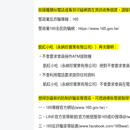
如接獲類似電話或看到可疑網頁在資訊收集個資，請致
警政署反詐騙專線：165
警政署165全民防騙網：https://www.165.gov.tw/
凱紅小吃（永納珍實業有限公司））再次聲明 :
。不會要求會員操作ATM提款機
凱紅小吃（永納珍實業有限公司）絕對不會要求會員
。不會利用電話要求提供任何資料
凱紅小吃（永納珍實業有限公司）不會要求會員在電
想得到最新的防制詐騙宣導資訊，可透過哪些管道取得
ㄧ、165專線官方網站(www.165.gov.tw)。
二、LINE官方宣導帳號(官方帳號搜尋165或ID搜尋@tw1
三、165反詐騙宣導臉書(www.facebook.com/165bear)